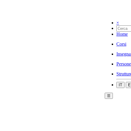
×
Home
Corsi
Insegna
Persone
Struttur
IT
E
☰