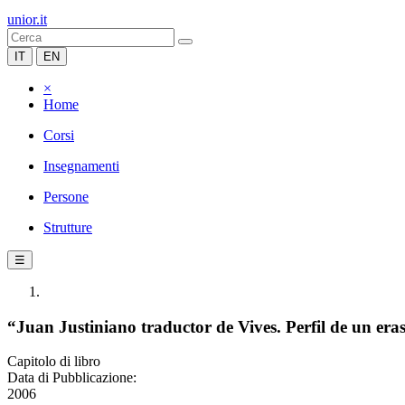
unior.it
IT
EN
×
Home
Corsi
Insegnamenti
Persone
Strutture
☰
“Juan Justiniano traductor de Vives. Perfil de un er
Capitolo di libro
Data di Pubblicazione:
2006