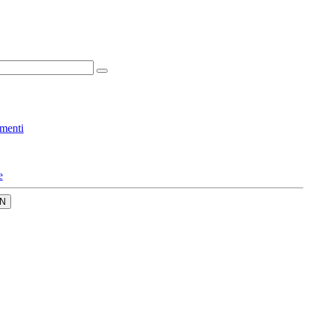
menti
e
N