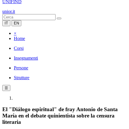
UNIFIND
unior.it
IT
EN
×
Home
Corsi
Insegnamenti
Persone
Strutture
☰
El "Diálogo espiritual" de fray Antonio de Santa
María en el debate quinientista sobre la censura
literaria