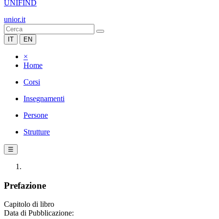
UNIFIND
unior.it
IT
EN
×
Home
Corsi
Insegnamenti
Persone
Strutture
☰
Prefazione
Capitolo di libro
Data di Pubblicazione: