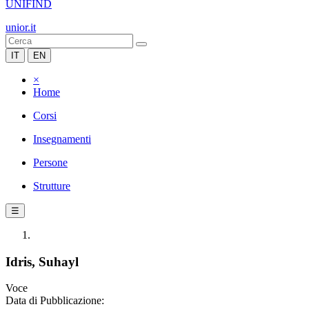
UNIFIND
unior.it
IT
EN
×
Home
Corsi
Insegnamenti
Persone
Strutture
☰
Idris, Suhayl
Voce
Data di Pubblicazione: