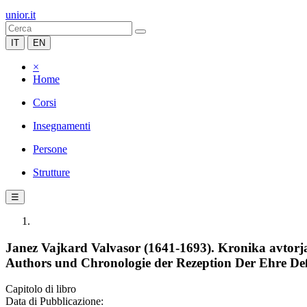
unior.it
IT
EN
×
Home
Corsi
Insegnamenti
Persone
Strutture
☰
Janez Vajkard Valvasor (1641-1693). Kronika avtorja
Authors und Chronologie der Rezeption Der Ehre D
Capitolo di libro
Data di Pubblicazione: