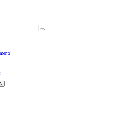
menti
e
N