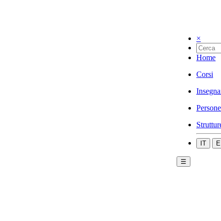
×
Home
Corsi
Insegna
Persone
Struttur
IT
E
☰