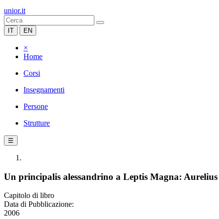
unior.it
IT
EN
×
Home
Corsi
Insegnamenti
Persone
Strutture
☰
Un principalis alessandrino a Leptis Magna: Aurelius
Capitolo di libro
Data di Pubblicazione:
2006