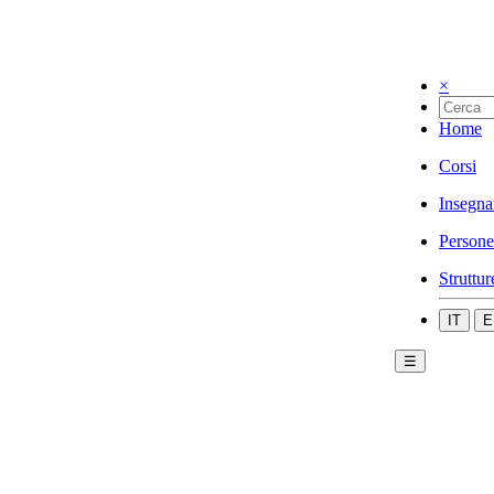
×
Home
Corsi
Insegna
Persone
Struttur
IT
E
☰