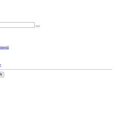
menti
e
N