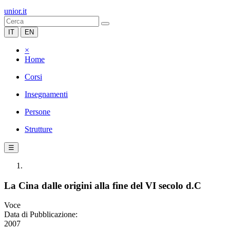
unior.it
IT
EN
×
Home
Corsi
Insegnamenti
Persone
Strutture
☰
La Cina dalle origini alla fine del VI secolo d.C
Voce
Data di Pubblicazione:
2007