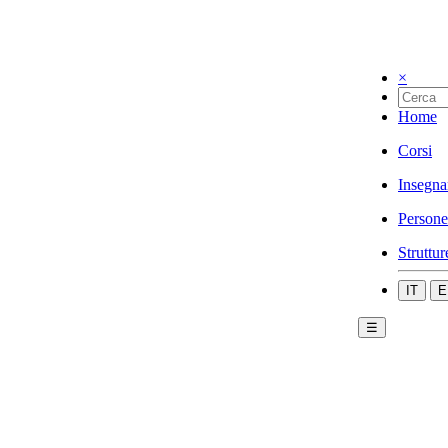
×
Home
Corsi
Insegna
Persone
Struttur
IT
E
☰