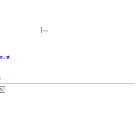
menti
e
N