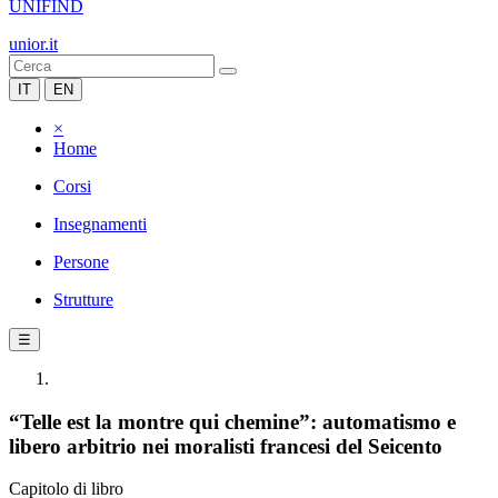
UNIFIND
unior.it
IT
EN
×
Home
Corsi
Insegnamenti
Persone
Strutture
☰
“Telle est la montre qui chemine”: automatismo e
libero arbitrio nei moralisti francesi del Seicento
Capitolo di libro