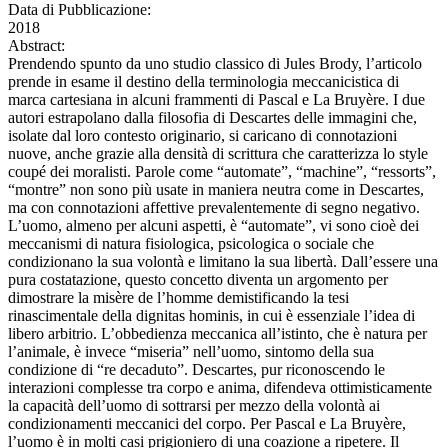
Data di Pubblicazione:
2018
Abstract:
Prendendo spunto da uno studio classico di Jules Brody, l’articolo
prende in esame il destino della terminologia meccanicistica di
marca cartesiana in alcuni frammenti di Pascal e La Bruyère. I due
autori estrapolano dalla filosofia di Descartes delle immagini che,
isolate dal loro contesto originario, si caricano di connotazioni
nuove, anche grazie alla densità di scrittura che caratterizza lo style
coupé dei moralisti. Parole come “automate”, “machine”, “ressorts”,
“montre” non sono più usate in maniera neutra come in Descartes,
ma con connotazioni affettive prevalentemente di segno negativo.
L’uomo, almeno per alcuni aspetti, è “automate”, vi sono cioè dei
meccanismi di natura fisiologica, psicologica o sociale che
condizionano la sua volontà e limitano la sua libertà. Dall’essere una
pura costatazione, questo concetto diventa un argomento per
dimostrare la misère de l’homme demistificando la tesi
rinascimentale della dignitas hominis, in cui è essenziale l’idea di
libero arbitrio. L’obbedienza meccanica all’istinto, che è natura per
l’animale, è invece “miseria” nell’uomo, sintomo della sua
condizione di “re decaduto”. Descartes, pur riconoscendo le
interazioni complesse tra corpo e anima, difendeva ottimisticamente
la capacità dell’uomo di sottrarsi per mezzo della volontà ai
condizionamenti meccanici del corpo. Per Pascal e La Bruyère,
l’uomo è in molti casi prigioniero di una coazione a ripetere. Il