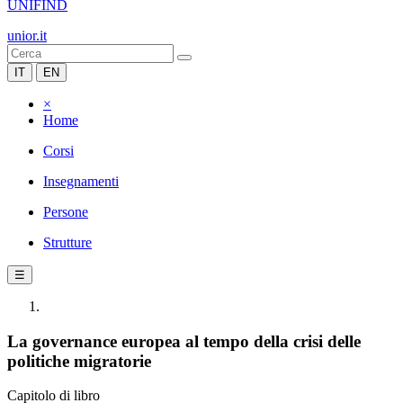
UNIFIND
unior.it
IT
EN
×
Home
Corsi
Insegnamenti
Persone
Strutture
☰
La governance europea al tempo della crisi delle
politiche migratorie
Capitolo di libro