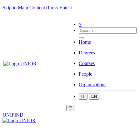
Skip to Main Content (Press Enter)
×
Home
Degrees
Courses
People
Organizations
IT
EN
☰
UNIFIND
|