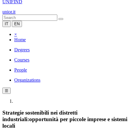
UNIFIND
unior.it
IT
EN
×
Home
Degrees
Courses
People
Organizations
☰
Strategie sostenibili nei distretti
industriali:opportunità per piccole imprese e sistemi
locali