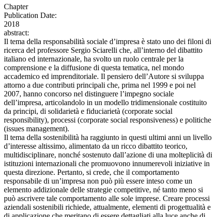
Chapter
Publication Date:
2018
abstract:
Il tema della responsabilità sociale d’impresa è stato uno dei filoni di
ricerca del professore Sergio Sciarelli che, all’interno del dibattito
italiano ed internazionale, ha svolto un ruolo centrale per la
comprensione e la diffusione di questa tematica, nel mondo
accademico ed imprenditoriale. Il pensiero dell’Autore si sviluppa
attorno a due contributi principali che, prima nel 1999 e poi nel
2007, hanno concorso nel distinguere l’impegno sociale
dell’impresa, articolandolo in un modello tridimensionale costituito
da principi, di solidarietà e fiduciarietà (corporate social
responsibility), processi (corporate social responsiveness) e politiche
(issues management).
Il tema della sostenibilità ha raggiunto in questi ultimi anni un livello
d’interesse altissimo, alimentato da un ricco dibattito teorico,
multidisciplinare, nonché sostenuto dall’azione di una molteplicità di
istituzioni internazionali che promuovono innumerevoli iniziative in
questa direzione. Pertanto, si crede, che il comportamento
responsabile di un’impresa non può più essere inteso come un
elemento addizionale delle strategie competitive, né tanto meno si
può ascrivere tale comportamento alle sole imprese. Creare processi
aziendali sostenibili richiede, attualmente, elementi di progettualità e
di applicazione che meritano di essere dettagliati alla luce anche di