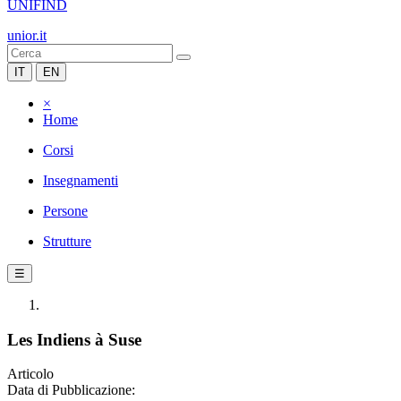
UNIFIND
unior.it
IT
EN
×
Home
Corsi
Insegnamenti
Persone
Strutture
☰
Les Indiens à Suse
Articolo
Data di Pubblicazione: