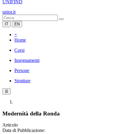
UNIFIND
unior.it
IT
EN
×
Home
Corsi
Insegnamenti
Persone
Strutture
☰
Modernità della Ronda
Articolo
Data di Pubblicazione: