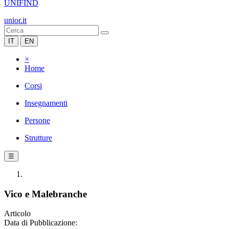
UNIFIND
unior.it
IT
EN
×
Home
Corsi
Insegnamenti
Persone
Strutture
☰
Vico e Malebranche
Articolo
Data di Pubblicazione: