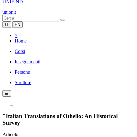
UNIFIND
unior.it
IT
EN
×
Home
Corsi
Insegnamenti
Persone
Strutture
☰
"Italian Translations of Othello: An Historical
Survey
Articolo