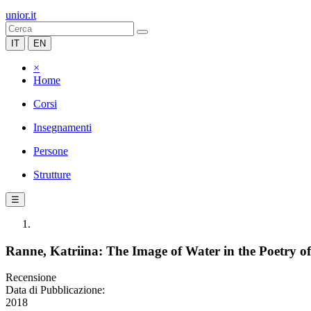
unior.it
IT
EN
×
Home
Corsi
Insegnamenti
Persone
Strutture
☰
Ranne, Katriina: The Image of Water in the Poetry o
Recensione
Data di Pubblicazione:
2018