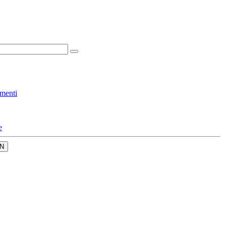
menti
e
N