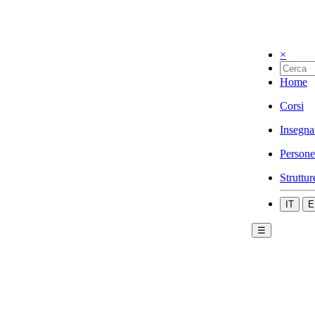
×
Home
Corsi
Insegna
Persone
Struttur
IT
E
☰