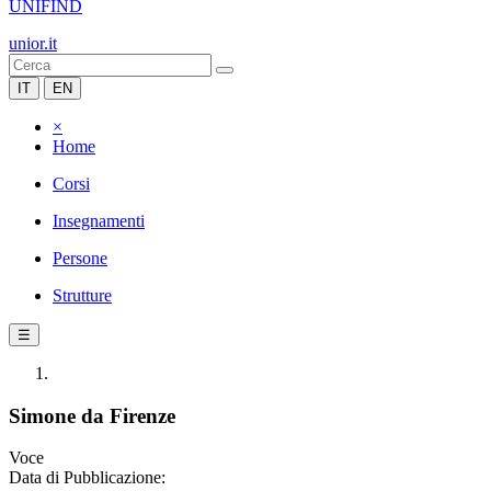
UNIFIND
unior.it
IT
EN
×
Home
Corsi
Insegnamenti
Persone
Strutture
☰
Simone da Firenze
Voce
Data di Pubblicazione: