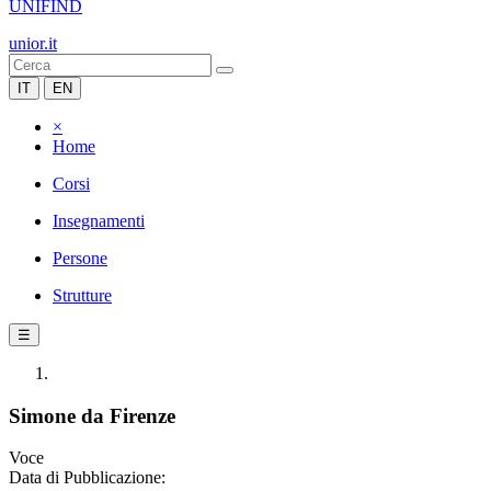
UNIFIND
unior.it
IT
EN
×
Home
Corsi
Insegnamenti
Persone
Strutture
☰
Simone da Firenze
Voce
Data di Pubblicazione: