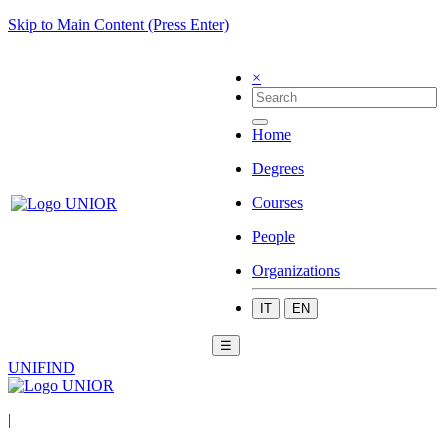
Skip to Main Content (Press Enter)
×
Home
Degrees
Courses
People
Organizations
IT
EN
☰
UNIFIND
|