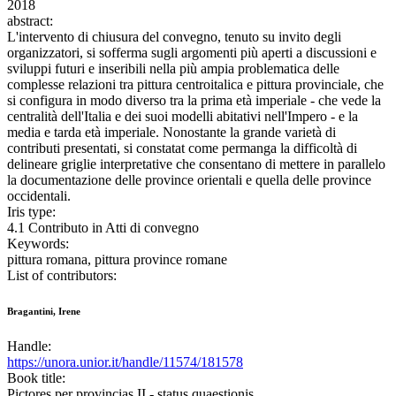
2018
abstract:
L'intervento di chiusura del convegno, tenuto su invito degli
organizzatori, si sofferma sugli argomenti più aperti a discussioni e
sviluppi futuri e inseribili nella più ampia problematica delle
complesse relazioni tra pittura centroitalica e pittura provinciale, che
si configura in modo diverso tra la prima età imperiale - che vede la
centralità dell'Italia e dei suoi modelli abitativi nell'Impero - e la
media e tarda età imperiale. Nonostante la grande varietà di
contributi presentati, si constatat come permanga la difficoltà di
delineare griglie interpretative che consentano di mettere in parallelo
la documentazione delle province orientali e quella delle province
occidentali.
Iris type:
4.1 Contributo in Atti di convegno
Keywords:
pittura romana, pittura province romane
List of contributors:
Bragantini, Irene
Handle:
https://unora.unior.it/handle/11574/181578
Book title:
Pictores per provincias II - status quaestionis