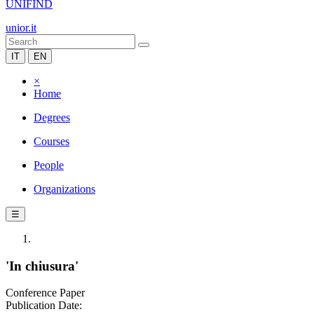
UNIFIND
unior.it
IT
EN
×
Home
Degrees
Courses
People
Organizations
☰
'In chiusura'
Conference Paper
Publication Date: