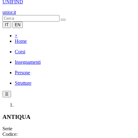
UNIFIND
unior.it
IT
EN
×
Home
Corsi
Insegnamenti
Persone
Strutture
☰
ANTIQUA
Serie
Codice: