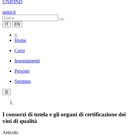
UNIFIND
unior.it
IT
EN
×
Home
Corsi
Insegnamenti
Persone
Strutture
☰
I consorzi di tutela e gli organi di certificazione dei
vini di qualità
Articolo