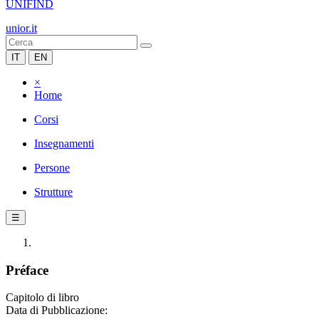
UNIFIND
unior.it
IT
EN
×
Home
Corsi
Insegnamenti
Persone
Strutture
☰
Préface
Capitolo di libro
Data di Pubblicazione: