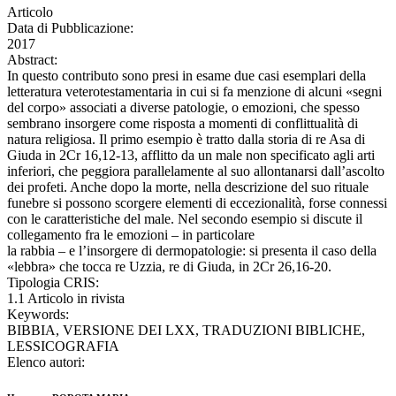
Articolo
Data di Pubblicazione:
2017
Abstract:
In questo contributo sono presi in esame due casi esemplari della
letteratura veterotestamentaria in cui si fa menzione di alcuni «segni
del corpo» associati a diverse patologie, o emozioni, che spesso
sembrano insorgere come risposta a momenti di conflittualità di
natura religiosa. Il primo esempio è tratto dalla storia di re Asa di
Giuda in 2Cr 16,12-13, afflitto da un male non specificato agli arti
inferiori, che peggiora parallelamente al suo allontanarsi dall’ascolto
dei profeti. Anche dopo la morte, nella descrizione del suo rituale
funebre si possono scorgere elementi di eccezionalità, forse connessi
con le caratteristiche del male. Nel secondo esempio si discute il
collegamento fra le emozioni – in particolare
la rabbia – e l’insorgere di dermopatologie: si presenta il caso della
«lebbra» che tocca re Uzzia, re di Giuda, in 2Cr 26,16-20.
Tipologia CRIS:
1.1 Articolo in rivista
Keywords:
BIBBIA, VERSIONE DEI LXX, TRADUZIONI BIBLICHE,
LESSICOGRAFIA
Elenco autori: