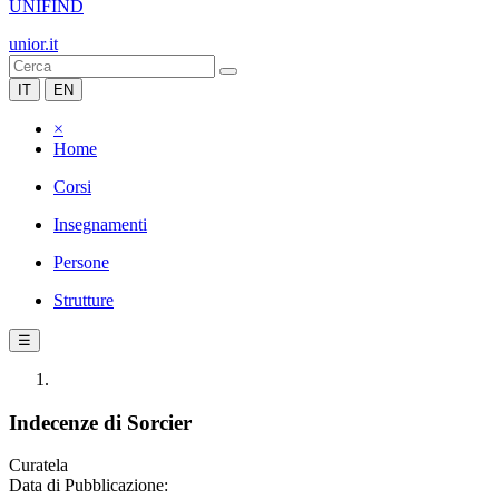
UNIFIND
unior.it
IT
EN
×
Home
Corsi
Insegnamenti
Persone
Strutture
☰
Indecenze di Sorcier
Curatela
Data di Pubblicazione: