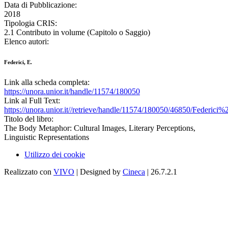
Data di Pubblicazione:
2018
Tipologia CRIS:
2.1 Contributo in volume (Capitolo o Saggio)
Elenco autori:
Federici, E.
Link alla scheda completa:
https://unora.unior.it/handle/11574/180050
Link al Full Text:
https://unora.unior.it//retrieve/handle/11574/180050/46850/Fede
Titolo del libro:
The Body Metaphor: Cultural Images, Literary Perceptions,
Linguistic Representations
Utilizzo dei cookie
Realizzato con
VIVO
| Designed by
Cineca
| 26.7.2.1