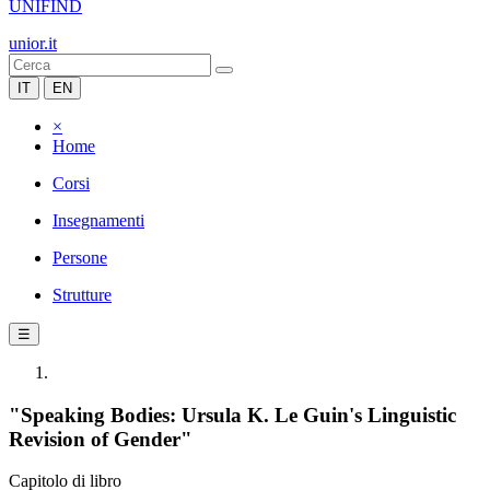
UNIFIND
unior.it
IT
EN
×
Home
Corsi
Insegnamenti
Persone
Strutture
☰
"Speaking Bodies: Ursula K. Le Guin's Linguistic
Revision of Gender"
Capitolo di libro