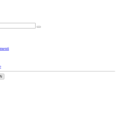
menti
e
N