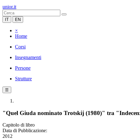
unior.it
IT
EN
×
Home
Corsi
Insegnamenti
Persone
Strutture
☰
"Quel Giuda nominato Trotskij (1980)" tra "Indecenze 
Capitolo di libro
Data di Pubblicazione:
2012