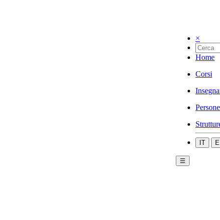
×
Home
Corsi
Insegna
Persone
Struttur
IT
E
☰