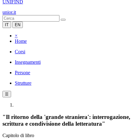
UNIFIND
unior.it
IT
EN
×
Home
Corsi
Insegnamenti
Persone
Strutture
☰
"Il ritorno della 'grande straniera': interrogazione,
scrittura e condivisione della letteratura"
Capitolo di libro