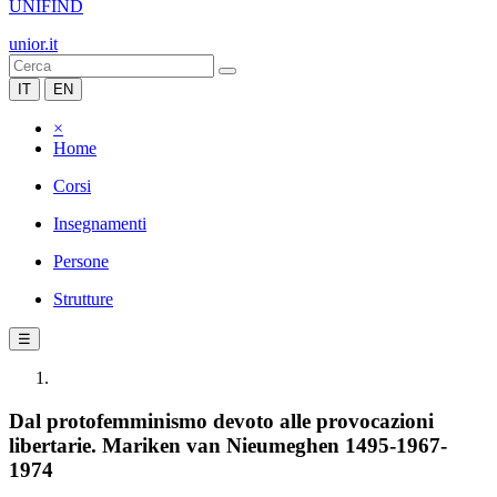
UNIFIND
unior.it
IT
EN
×
Home
Corsi
Insegnamenti
Persone
Strutture
☰
Dal protofemminismo devoto alle provocazioni
libertarie. Mariken van Nieumeghen 1495-1967-
1974