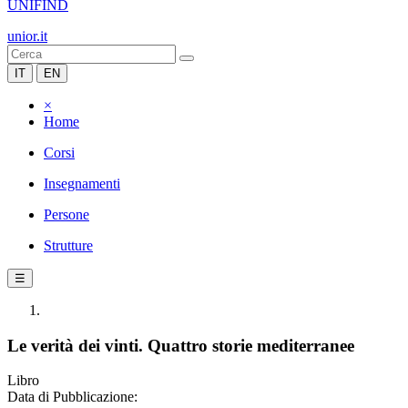
UNIFIND
unior.it
IT
EN
×
Home
Corsi
Insegnamenti
Persone
Strutture
☰
Le verità dei vinti. Quattro storie mediterranee
Libro
Data di Pubblicazione: