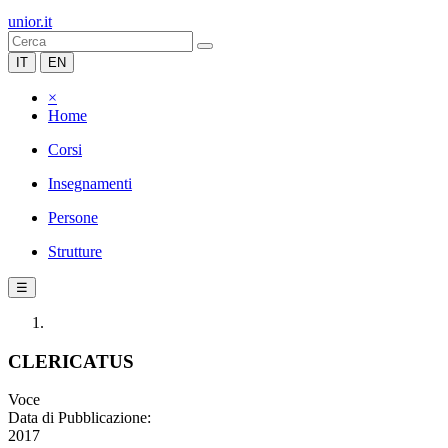
unior.it
IT
EN
×
Home
Corsi
Insegnamenti
Persone
Strutture
☰
CLERICATUS
Voce
Data di Pubblicazione:
2017