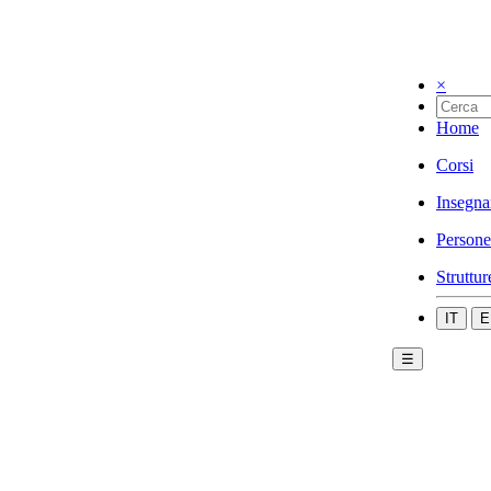
×
Home
Corsi
Insegna
Persone
Struttur
IT
E
☰