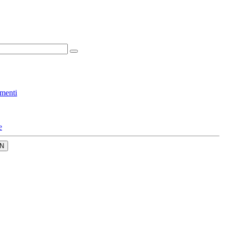
menti
e
N