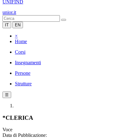
UNIFIND
unior.it
IT
EN
×
Home
Corsi
Insegnamenti
Persone
Strutture
☰
*CLERICA
Voce
Data di Pubblicazione: