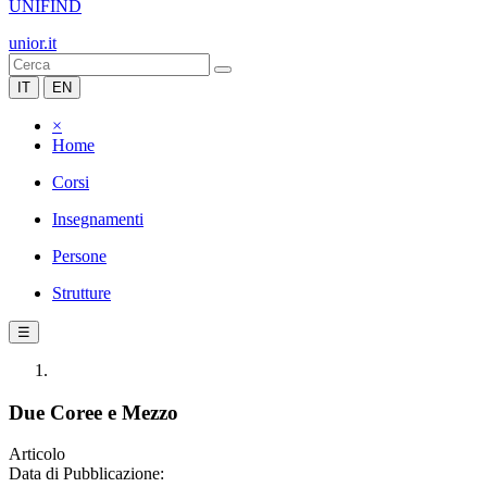
UNIFIND
unior.it
IT
EN
×
Home
Corsi
Insegnamenti
Persone
Strutture
☰
Due Coree e Mezzo
Articolo
Data di Pubblicazione: