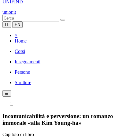
UNIFIND
unior.it
IT
EN
×
Home
Corsi
Insegnamenti
Persone
Strutture
☰
Incomunicabilità e perversione: un romanzo
immorale «alla Kim Young-ha»
Capitolo di libro