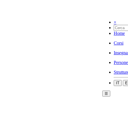
×
Home
Corsi
Insegna
Persone
Struttur
IT
E
☰