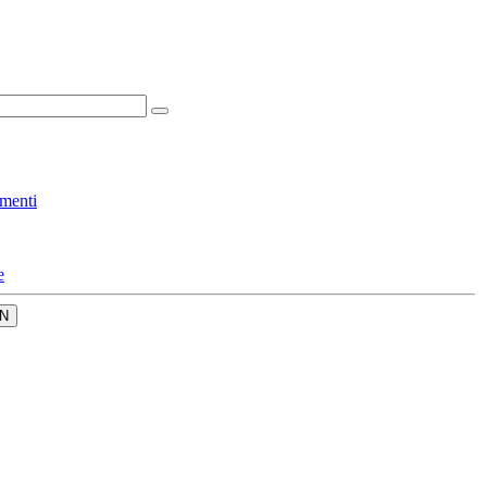
menti
e
N