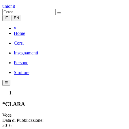
unior.it
IT
EN
×
Home
Corsi
Insegnamenti
Persone
Strutture
☰
*CLARA
Voce
Data di Pubblicazione:
2016