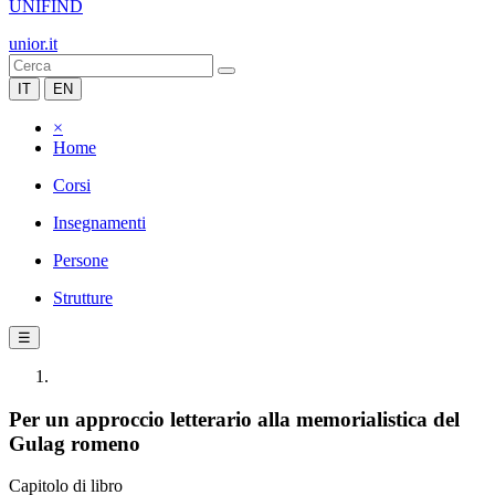
UNIFIND
unior.it
IT
EN
×
Home
Corsi
Insegnamenti
Persone
Strutture
☰
Per un approccio letterario alla memorialistica del
Gulag romeno
Capitolo di libro