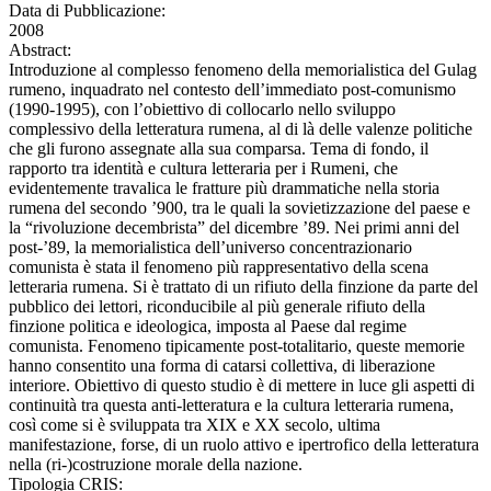
Data di Pubblicazione:
2008
Abstract:
Introduzione al complesso fenomeno della memorialistica del Gulag
rumeno, inquadrato nel contesto dell’immediato post-comunismo
(1990-1995), con l’obiettivo di collocarlo nello sviluppo
complessivo della letteratura rumena, al di là delle valenze politiche
che gli furono assegnate alla sua comparsa. Tema di fondo, il
rapporto tra identità e cultura letteraria per i Rumeni, che
evidentemente travalica le fratture più drammatiche nella storia
rumena del secondo ’900, tra le quali la sovietizzazione del paese e
la “rivoluzione decembrista” del dicembre ’89. Nei primi anni del
post-’89, la memorialistica dell’universo concentrazionario
comunista è stata il fenomeno più rappresentativo della scena
letteraria rumena. Si è trattato di un rifiuto della finzione da parte del
pubblico dei lettori, riconducibile al più generale rifiuto della
finzione politica e ideologica, imposta al Paese dal regime
comunista. Fenomeno tipicamente post-totalitario, queste memorie
hanno consentito una forma di catarsi collettiva, di liberazione
interiore. Obiettivo di questo studio è di mettere in luce gli aspetti di
continuità tra questa anti-letteratura e la cultura letteraria rumena,
così come si è sviluppata tra XIX e XX secolo, ultima
manifestazione, forse, di un ruolo attivo e ipertrofico della letteratura
nella (ri-)costruzione morale della nazione.
Tipologia CRIS: