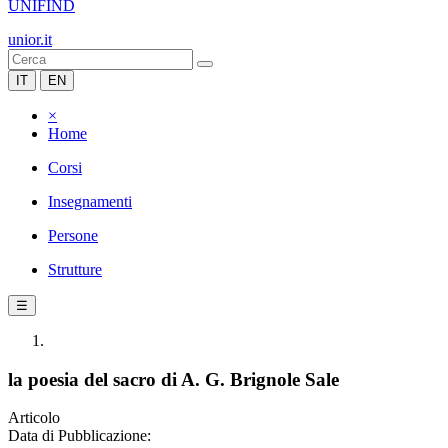
UNIFIND
unior.it
IT
EN
×
Home
Corsi
Insegnamenti
Persone
Strutture
☰
la poesia del sacro di A. G. Brignole Sale
Articolo
Data di Pubblicazione: