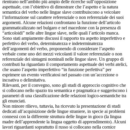
rientrano nell’ambito più ampio delle ricerche sull’opposizione
aspettuale, con l’obiettivo di dimostrare che l’aspetto e la natura
semantica del verbo nelle lingue slave contribuiscono a veicolare
l’informazione sul carattere referenziale o non referenziale dei suoi
argomenti. Alcune relazioni confrontano la funzione dell’articolo
grammaticalizzato nel bulgaro e nel macedone con la presenza di
“articoloidi” nelle altre lingue slave, nelle quali l’articolo manca.
Sono stati ampiamente discussi il rapporto tra aspetto imperfettivo e
perfettivo del verbo, determinatezza e indeterminatezza
dell’argomenti del verbo, proponendo di considerare l’aspetto
verbale come uno dei mezzi veicolanti il valore referenziale o non
referenziale dei sintagmi nominali nelle lingue slave. Un gruppo di
contributi ha riguardato il comportamento aspettuale dei verbi atelici,
che usano l’aspetto imperfettivo “in funzione perfettiva” per
esprimere un evento verificatosi nel passato con un’accezione o
incoativa o delimitativa.
Rilevanti, per il convegno, sono gli studi di approccio cognitivo che
si collocano nello spazio tra semantica e pragmatica e suggeriscono i
parametri di una classificazione delle relazioni logico-semantiche tra
gli enunciati.
Non minore rilievo, tuttavia, ha ricevuto la presentazione di studi
dedicati all’acquisizione delle lingue straniere, in specie ai problemi
connessi con la differente struttura delle lingue in gioco (la lingua
madre dell’apprendente la lingua oggetto di apprendimento). Alcuni
lavori riguardanti soprattutto il russo si collocano nella cornice