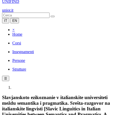
UNIFIND
unior.it
IT
EN
×
Home
Corsi
Insegnamenti
Persone
Strutture
☰
Slavjanskoto ezikoznanie v italianskite universiteti
meždu semantika i pragmatika. Srešta-razgovor na
italianskite lingvisti [Slavic Linguitics in Italian
Universities between Semantics and Pragmatics. A