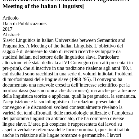
Meeting of the Italian Linguists]
Articolo
Data di Pubblicazione:
2017
Abstract:
Slavic Linguitics in Italian Universities between Semantics and
Pragmatics. A Meeting of the Italian Linguists. L’obiettivo del
saggio è di delineare lo stato di recenti ricerche sviluppate da
studiosi italiani nel settore della linguistica slava. Particolare
attenzione vi è stata dedicata al VI Convegno (con atti presentati in
pre-print), che si inscrive in una tradizione risalente agli anni ’80, i
cui risultati sono racchiusi in una serie di volumi intitolati Problemi
di morfosintassi delle lingue slave (1988-’95). Il convegno ha
documentato una notevole crescita dell’interesse scientifico per la
morfosintassi (sia sincronica che diacronica), ma anche per altre aree
della linguistica teorica e applicata, quali la pragmatica, la semantica,
l’acquisizione e la sociolinguistica. Le relazioni presentate al
convegno e le discussioni svoltesi contestualmente rivelano la
varietà dei temi affrontati, delle metodologie utilizzate e l’ampiezza
del panorama linguistica abbracciato, che ha compreso diverse
lingue slave. L’area più cospicua è rappresentata dai lavori su
aspetto verbale e referenza delle forme nominali, questioni trattate
anche in relazione alle lingue romanze e germaniche. I lavori