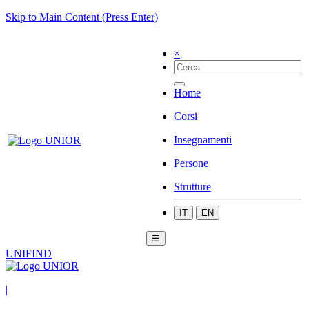
Skip to Main Content (Press Enter)
×
Home
Corsi
Insegnamenti
Persone
Strutture
IT
EN
☰
UNIFIND
|