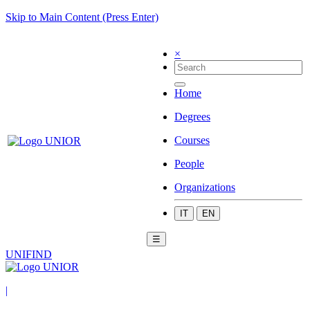
Skip to Main Content (Press Enter)
×
Home
Degrees
Courses
People
Organizations
IT
EN
☰
UNIFIND
|