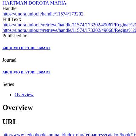
HARTMAN DOROTA MARIA
Handle:
https://unora.unior.it/handle/11574/173202
Full Text:
https://unora.unior.it//retrieve/handle/11574/173202/49067/Regin
https://unora.unior.it//retrieve/handle/11574/173202/49068/Regina
Published in:
ARCHIVIO DI STUDI EBRAICI
Journal
ARCHIVIO DI STUDI EBRAICI
Series
Overview
Overview
URL
http://www.fedoabooks.unina.it/index.php/fedoapress/catalog/book/1