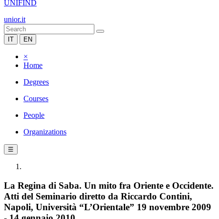
UNIFIND
unior.it
IT
EN
×
Home
Degrees
Courses
People
Organizations
☰
La Regina di Saba. Un mito fra Oriente e Occidente.
Atti del Seminario diretto da Riccardo Contini,
Napoli, Università “L’Orientale” 19 novembre 2009
- 14 gennaio 2010