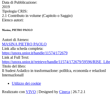
Data di Pubblicazione:
2019
Tipologia CRIS:
2.1 Contributo in volume (Capitolo o Saggio)
Elenco autori:
Masina, PIETRO PAOLO
Autori di Ateneo:
MASINA PIETRO PAOLO
Link alla scheda completa:
https://unora.unior.it/handle/11574/172679
Link al Full Text:
https://unora.unior.it//retrieve/handle/11574/172679/59596/RISE_Li
Titolo del libro:
Il Sudest AsIatIco in trasformazIone: polItIca, economIa e relazIonI
InternazIonalI
Utilizzo dei cookie
Realizzato con
VIVO
| Designed by
Cineca
| 26.7.2.1