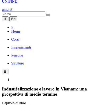
UNIFIND
unior.it
IT
EN
×
Home
Corsi
Insegnamenti
Persone
Strutture
☰
Industrializzazione e lavoro in Vietnam: una
prospettiva di medio termine
Capitolo di libro