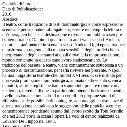
Capitolo di libro
Data di Pubblicazione:
2016
Abstract:
Il teatro, come traduzione di testi drammaturgici e come espressione
scenica, è per sua natura obbligato a ripensare nel tempo la lettura di
un’opera, perché la sua destinazione è rivolta a un pubblico sempre
contemporaneo. Da più di quattrocento anni va in scena l’Amleto,
ma non si può mettere in scena lo stesso Amleto. Ogni epoca traduce
e trasforma, in ragione della mutata sensibilità degli artefici che lo
interpretano e degli spettatori ai quali è rivolta la rappresentazione, il
mondo contenuto in questo capolavoro shakespeariano. La
tradizione del passato, a teatro, viene continuamente sottoposta a un
processo di destrutturazione, per farla rivivere nel presente. Napoli
ha una lunga storia teatrale che, fin dal XVI secolo, si è distinta per
una vasta produzione drammaturgica, animata dalla vitalità scenica
di autori, attori e registi che hanno saputo interpretare e rinnovare,
nel tempo, l’eredità di questo patrimonio, ottenendo riconoscimenti a
livello nazionale e non solo. Il mio contributo propone spunti di
riflessione sulle possibilità di coniugare, ancora oggi, le risonanze di
questa tradizione teatrale con le suggestioni delle pratiche sceniche
contemporanee prendendo spunto dal lavoro svolto da Toni Servillo
che nel 2013 porta in scena l’opera Le voci di dentro realizzata da
Eduardo De Filippo nel 1948.
Tipologia CRIS: