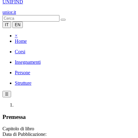
UNIFIND
unior.it
IT
EN
×
Home
Corsi
Insegnamenti
Persone
Strutture
☰
Premessa
Capitolo di libro
Data di Pubblicazione: