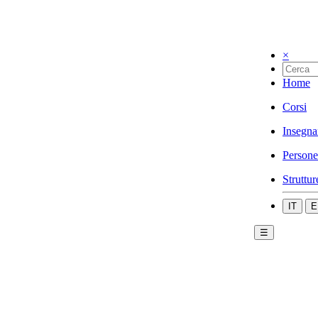
×
Home
Corsi
Insegna
Persone
Struttur
IT
E
☰