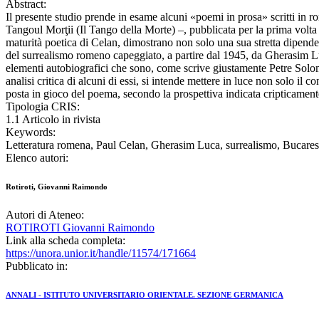
Abstract:
Il presente studio prende in esame alcuni «poemi in prosa» scritti in 
Tangoul Morţii (Il Tango della Morte) –, pubblicata per la prima volta
maturità poetica di Celan, dimostrano non solo una sua stretta dipende
del surrealismo romeno capeggiato, a partire dal 1945, da Gherasim Luc
elementi autobiografici che sono, come scrive giustamente Petre Solomon
analisi critica di alcuni di essi, si intende mettere in luce non solo il 
posta in gioco del poema, secondo la prospettiva indicata cripticamente 
Tipologia CRIS:
1.1 Articolo in rivista
Keywords:
Letteratura romena, Paul Celan, Gherasim Luca, surrealismo, Bucares
Elenco autori:
Rotiroti, Giovanni Raimondo
Autori di Ateneo:
ROTIROTI Giovanni Raimondo
Link alla scheda completa:
https://unora.unior.it/handle/11574/171664
Pubblicato in:
ANNALI - ISTITUTO UNIVERSITARIO ORIENTALE. SEZIONE GERMANICA