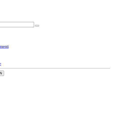
menti
e
N