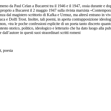
romeno da Paul Celan a Bucarest tra il 1946 e il 1947, ossia durante e 
 proprio a Bucarest il 2 maggio 1947 sulla rivista marxista «Contempora
nza dal magistero scrittorio di Kafka e Urmuz, ma altresì entrano in vi
a e Dolfi Trost. Inoltre, tali poemi, in aperta contrapposizione ideolo
, «tra le poche confessioni esplicite di un poeta tanto discreto quanto 
contesto storico, politico, ideologico e letterario che ha dato luogo alla 
dall’autore in questi suoi straordinari scritti romeni
t, poesia