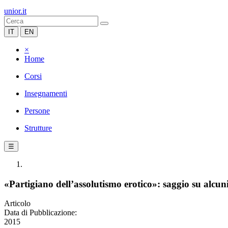
unior.it
IT
EN
×
Home
Corsi
Insegnamenti
Persone
Strutture
☰
«Partigiano dell’assolutismo erotico»: saggio su alcun
Articolo
Data di Pubblicazione:
2015