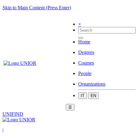
Skip to Main Content (Press Enter)
×
Home
Degrees
Courses
People
Organizations
IT
EN
☰
UNIFIND
|