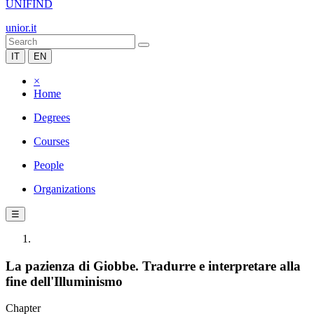
UNIFIND
unior.it
IT
EN
×
Home
Degrees
Courses
People
Organizations
☰
La pazienza di Giobbe. Tradurre e interpretare alla
fine dell'Illuminismo
Chapter