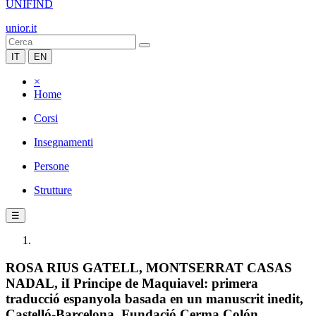
UNIFIND
unior.it
IT
EN
×
Home
Corsi
Insegnamenti
Persone
Strutture
☰
ROSA RIUS GATELL, MONTSERRAT CASAS
NADAL, iI Principe de Maquiavel: primera
traducció espanyola basada en un manuscrit inedit,
Castelló-Barcelona, Fundació Cerma Colón