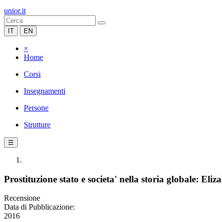
unior.it
IT
EN
×
Home
Corsi
Insegnamenti
Persone
Strutture
☰
Prostituzione stato e societa' nella storia globale: E
Recensione
Data di Pubblicazione:
2016