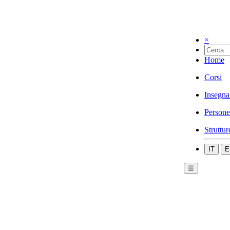
×
Home
Corsi
Insegna
Persone
Struttur
IT
E
☰