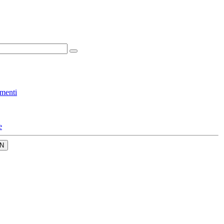
menti
e
N