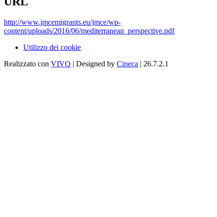
URL
http://www.jmcemigrants.eu/jmce/wp-
content/uploads/2016/06/mediterranean_perspective.pdf
Utilizzo dei cookie
Realizzato con
VIVO
| Designed by
Cineca
| 26.7.2.1