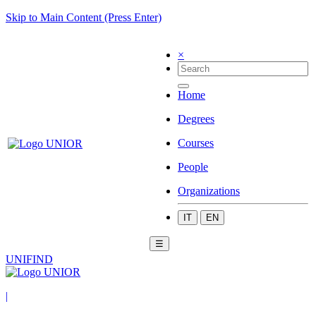
Skip to Main Content (Press Enter)
×
Home
Degrees
Courses
People
Organizations
IT
EN
☰
UNIFIND
|