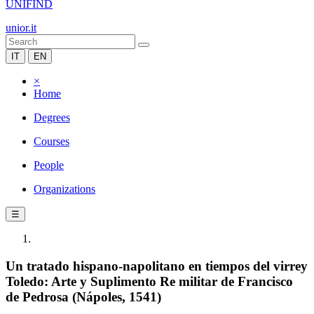
UNIFIND
unior.it
IT
EN
×
Home
Degrees
Courses
People
Organizations
☰
Un tratado hispano-napolitano en tiempos del virrey
Toledo: Arte y Suplimento Re militar de Francisco
de Pedrosa (Nápoles, 1541)