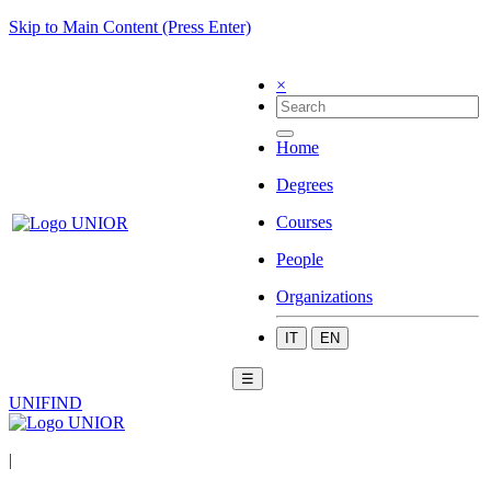
Skip to Main Content (Press Enter)
×
Home
Degrees
Courses
People
Organizations
IT
EN
☰
UNIFIND
|