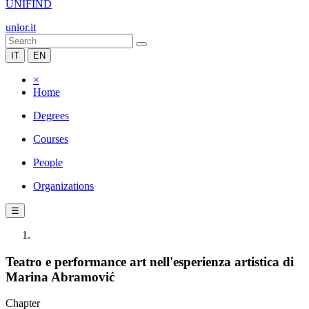
UNIFIND
unior.it
IT
EN
×
Home
Degrees
Courses
People
Organizations
☰
Teatro e performance art nell'esperienza artistica di
Marina Abramović
Chapter