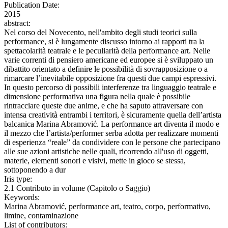
Publication Date:
2015
abstract:
Nel corso del Novecento, nell'ambito degli studi teorici sulla
performance, si è lungamente discusso intorno ai rapporti tra la
spettacolarità teatrale e le peculiarità della performance art. Nelle
varie correnti di pensiero americane ed europee si è sviluppato un
dibattito orientato a definire le possibilità di sovrapposizione o a
rimarcare l’inevitabile opposizione fra questi due campi espressivi.
In questo percorso di possibili interferenze tra linguaggio teatrale e
dimensione performativa una figura nella quale è possibile
rintracciare queste due anime, e che ha saputo attraversare con
intensa creatività entrambi i territori, è sicuramente quella dell’artista
balcanica Marina Abramović. La performance art diventa il modo e
il mezzo che l’artista/performer serba adotta per realizzare momenti
di esperienza “reale” da condividere con le persone che partecipano
alle sue azioni artistiche nelle quali, ricorrendo all'uso di oggetti,
materie, elementi sonori e visivi, mette in gioco se stessa,
sottoponendo a dur
Iris type:
2.1 Contributo in volume (Capitolo o Saggio)
Keywords:
Marina Abramović, performance art, teatro, corpo, performativo,
limine, contaminazione
List of contributors: