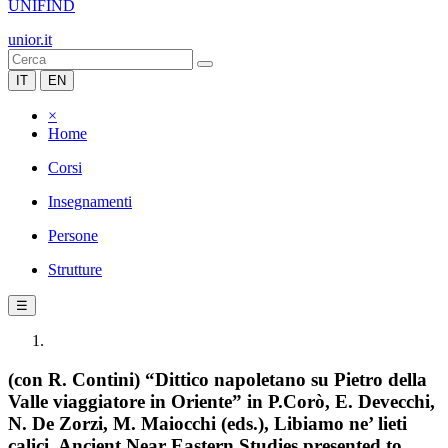
UNIFIND
unior.it
IT
EN
×
Home
Corsi
Insegnamenti
Persone
Strutture
☰
(con R. Contini) “Dittico napoletano su Pietro della
Valle viaggiatore in Oriente” in P.Corò, E. Devecchi,
N. De Zorzi, M. Maiocchi (eds.), Libiamo ne’ lieti
calici. Ancient Near Eastern Studies presented to