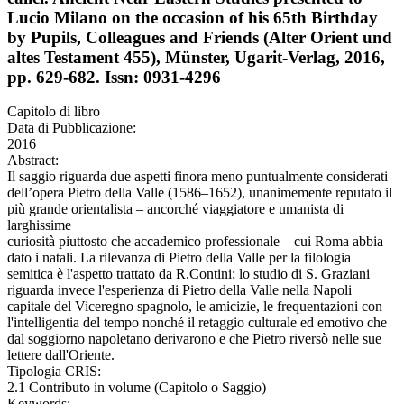
Lucio Milano on the occasion of his 65th Birthday
by Pupils, Colleagues and Friends (Alter Orient und
altes Testament 455), Münster, Ugarit-Verlag, 2016,
pp. 629-682. Issn: 0931-4296
Capitolo di libro
Data di Pubblicazione:
2016
Abstract:
Il saggio riguarda due aspetti finora meno puntualmente considerati
dell’opera Pietro della Valle (1586–1652), unanimemente reputato il
più grande orientalista – ancorché viaggiatore e umanista di
larghissime
curiosità piuttosto che accademico professionale – cui Roma abbia
dato i natali. La rilevanza di Pietro della Valle per la filologia
semitica è l'aspetto trattato da R.Contini; lo studio di S. Graziani
riguarda invece l'esperienza di Pietro della Valle nella Napoli
capitale del Viceregno spagnolo, le amicizie, le frequentazioni con
l'intelligentia del tempo nonché il retaggio culturale ed emotivo che
dal soggiorno napoletano derivarono e che Pietro riversò nelle sue
lettere dall'Oriente.
Tipologia CRIS:
2.1 Contributo in volume (Capitolo o Saggio)
Keywords: