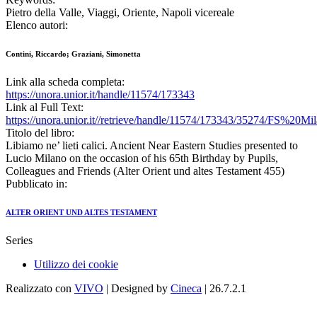
Pietro della Valle, Viaggi, Oriente, Napoli vicereale
Elenco autori:
Contini, Riccardo; Graziani, Simonetta
Link alla scheda completa:
https://unora.unior.it/handle/11574/173343
Link al Full Text:
https://unora.unior.it//retrieve/handle/11574/173343/35274/FS
Titolo del libro:
Libiamo ne’ lieti calici. Ancient Near Eastern Studies presented to
Lucio Milano on the occasion of his 65th Birthday by Pupils,
Colleagues and Friends (Alter Orient und altes Testament 455)
Pubblicato in:
ALTER ORIENT UND ALTES TESTAMENT
Series
Utilizzo dei cookie
Realizzato con
VIVO
| Designed by
Cineca
| 26.7.2.1