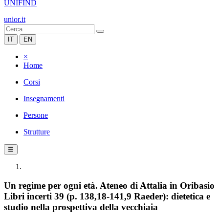
UNIFIND
unior.it
IT
EN
×
Home
Corsi
Insegnamenti
Persone
Strutture
☰
Un regime per ogni età. Ateneo di Attalia in Oribasio
Libri incerti 39 (p. 138,18-141,9 Raeder): dietetica e
studio nella prospettiva della vecchiaia